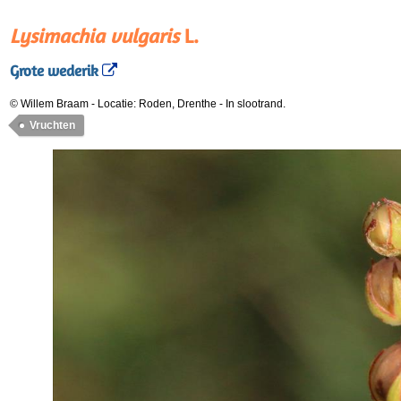
Lysimachia vulgaris
L.
Grote wederik
© Willem Braam
-
Locatie: Roden, Drenthe
-
In slootrand.
Vruchten