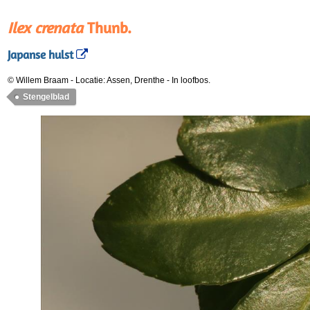
Ilex crenata
Thunb.
Japanse hulst
© Willem Braam
-
Locatie: Assen, Drenthe
-
In loofbos.
Stengelblad