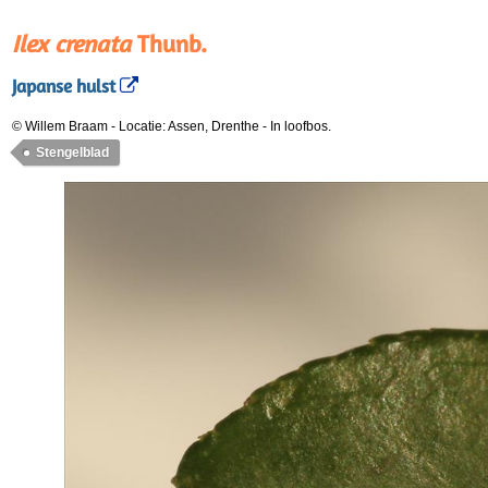
Ilex crenata
Thunb.
Japanse hulst
© Willem Braam
-
Locatie: Assen, Drenthe
-
In loofbos.
Stengelblad