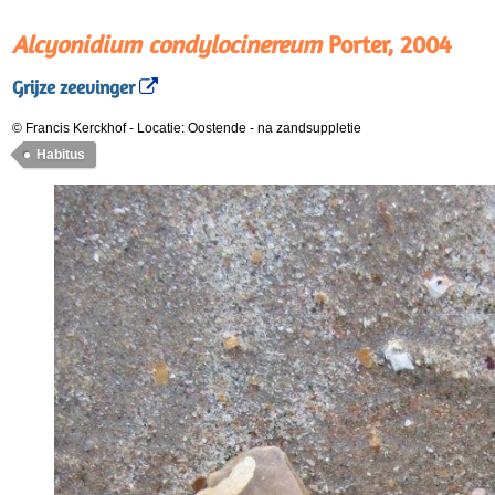
Alcyonidium condylocinereum
Porter, 2004
Grijze zeevinger
© Francis Kerckhof
-
Locatie: Oostende
-
na zandsuppletie
Habitus