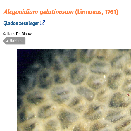
Alcyonidium gelatinosum
(Linnaeus, 1761)
Gladde zeevinger
© Hans De Blauwe
-
-
Habitus