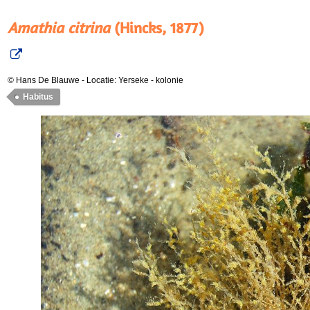
Amathia citrina
(Hincks, 1877)
© Hans De Blauwe
-
Locatie: Yerseke
-
kolonie
Habitus