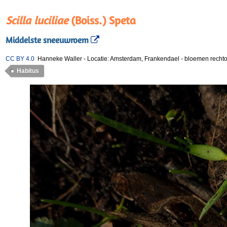
Scilla luciliae
(Boiss.) Speta
Middelste sneeuwroem
CC BY 4.0
Hanneke Waller
-
Locatie: Amsterdam, Frankendael
-
bloemen rechto
Habitus