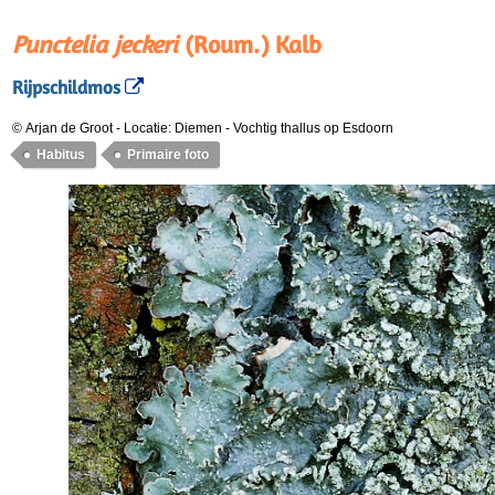
Punctelia jeckeri
(Roum.) Kalb
Rijpschildmos
© Arjan de Groot
-
Locatie: Diemen
-
Vochtig thallus op Esdoorn
Habitus
Primaire foto