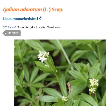
Galium odoratum
(L.) Scop.
Lievevrouwebedstro
CC BY 4.0
Toon Verrijdt
-
Locatie: Overloon
-
Habitus