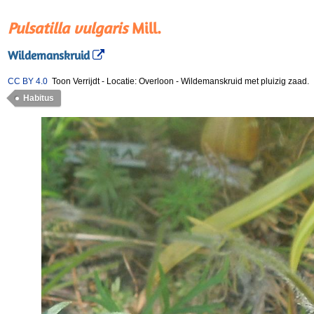
Pulsatilla vulgaris
Mill.
Wildemanskruid
CC BY 4.0
Toon Verrijdt
-
Locatie: Overloon
-
Wildemanskruid met pluizig zaad.
Habitus