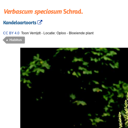
Verbascum speciosum
Schrad.
Kandelaartoorts
CC BY 4.0
Toon Verrijdt
-
Locatie: Oploo
-
Bloeiende plant
Habitus