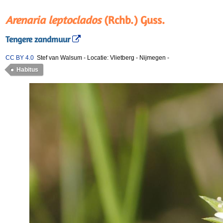
Arenaria leptoclados
(Rchb.) Guss.
Tengere zandmuur
CC BY 4.0
Stef van Walsum
-
Locatie: Vlietberg - Nijmegen
-
Habitus