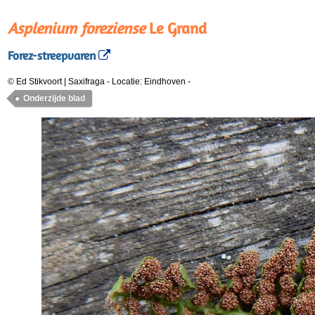
Asplenium foreziense
Le Grand
Forez-streepvaren
© Ed Stikvoort | Saxifraga
-
Locatie: Eindhoven
-
Onderzijde blad