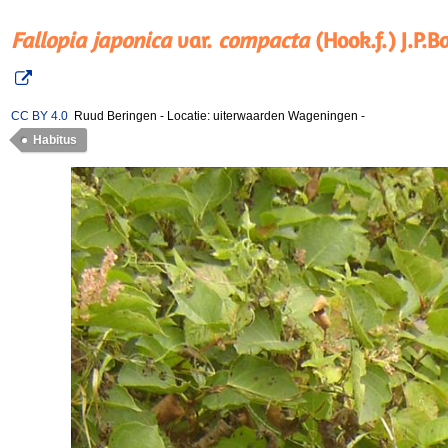
Fallopia japonica
var.
compacta
(Hook.f.) J.P.B
CC BY 4.0
Ruud Beringen
-
Locatie: uiterwaarden Wageningen
-
Habitus