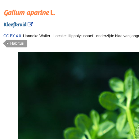
Galium aparine
L.
Kleefkruid
CC BY 4.0
Hanneke Waller
-
Locatie: Hippolytushoef
-
onderzijde blad van jonge
Habitus