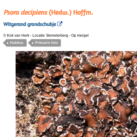
Psora decipiens
(Hedw.) Hoffm.
Witgerand grondschubje
© Kok van Herk
-
Locatie: Bemelerberg
-
Op mergel
Habitus
Primaire foto