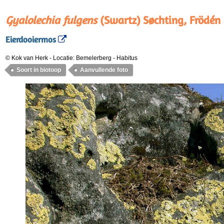
Gyalolechia fulgens
(Swartz) Søchting, Frödén
Eierdooiermos
© Kok van Herk
-
Locatie: Bemelerberg
-
Habitus
Soort in biotoop
Aanvullende foto