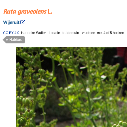
Ruta graveolens
L.
Wijnruit
CC BY 4.0
Hanneke Waller
-
Locatie: kruidentuin
-
vruchten: met 4 of 5 hokken
Habitus