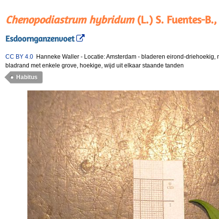
Chenopodiastrum hybridum
(L.) S. Fuentes-B.,
Esdoornganzenvoet
CC BY 4.0
Hanneke Waller
-
Locatie: Amsterdam
-
bladeren eirond-driehoekig, 
bladrand met enkele grove, hoekige, wijd uit elkaar staande tanden
Habitus