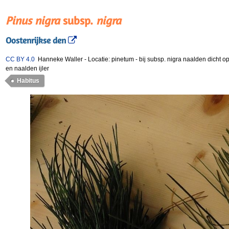
Pinus nigra
subsp.
nigra
Oostenrijkse den
CC BY 4.0
Hanneke Waller
-
Locatie: pinetum
-
bij subsp. nigra naalden dicht op
en naalden ijler
Habitus