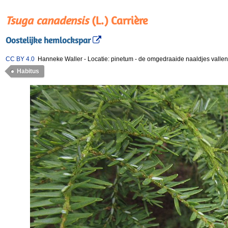
Tsuga canadensis
(L.) Carrière
Oostelijke hemlockspar
CC BY 4.0
Hanneke Waller
-
Locatie: pinetum
-
de omgedraaide naaldjes vallen 
Habitus