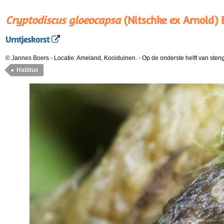
Cryptodiscus gloeocapsa
(Nitschke ex Arnold) 
Urntjeskorst
© Jannes Boers
-
Locatie: Ameland, Kooiduinen.
-
Op de onderste helft van sten
Habitus