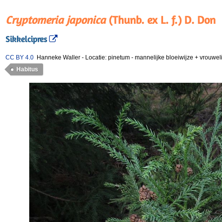
Cryptomeria japonica
(Thunb. ex L. f.) D. Don
Sikkelcipres
CC BY 4.0
Hanneke Waller
-
Locatie: pinetum
-
mannelijke bloeiwijze + vrouweli
Habitus