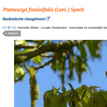
Pterocarya fraxinifolia
(Lam.) Spach
Kaukasische vleugelnoot
CC BY 4.0
Hanneke Waller
-
Locatie: Amsterdam
-
mannelijke en vrouwelijke bl
Habitus