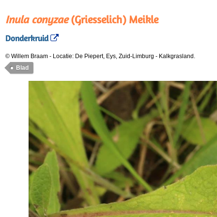
Inula conyzae
(Griesselich) Meikle
Donderkruid
© Willem Braam
-
Locatie: De Piepert, Eys, Zuid-Limburg
-
Kalkgrasland.
Blad