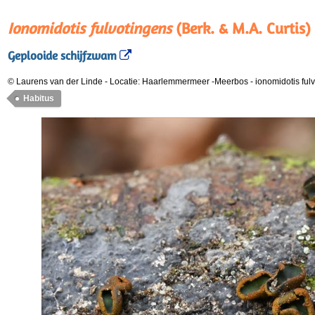
Ionomidotis fulvotingens
(Berk. & M.A. Curtis)
Geplooide schijfzwam
© Laurens van der Linde
-
Locatie: Haarlemmermeer -Meerbos
-
ionomidotis fu
Habitus