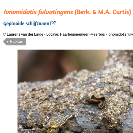
Ionomidotis fulvotingens
(Berk. & M.A. Curtis)
Geplooide schijfzwam
© Laurens van der Linde
-
Locatie: Haarlemmermeer -Meerbos
-
ionomidotis fu
Habitus