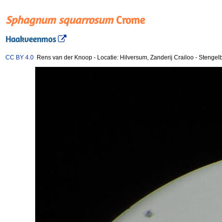
Sphagnum squarrosum
Crome
Haakveenmos
CC BY 4.0
Rens van der Knoop
-
Locatie: Hilversum, Zanderij Crailoo
-
Stengelb