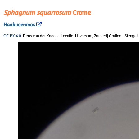
Sphagnum squarrosum
Crome
Haakveenmos
CC BY 4.0
Rens van der Knoop
-
Locatie: Hilversum, Zanderij Crailoo
-
Stengelb