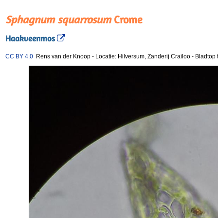
Sphagnum squarrosum
Crome
Haakveenmos
CC BY 4.0
Rens van der Knoop
-
Locatie: Hilversum, Zanderij Crailoo
-
Bladtop 