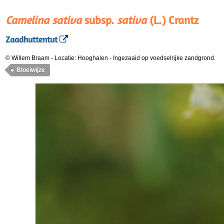
Camelina sativa
subsp.
sativa
(L.) Crantz
Zaadhuttentut
© Willem Braam
-
Locatie: Hooghalen
-
Ingezaaid op voedselrijke zandgrond.
Bloeiwijze