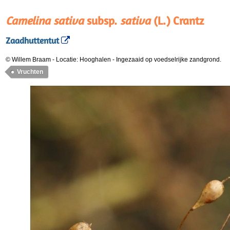
Camelina sativa
subsp.
sativa
(L.) Crantz
Zaadhuttentut
© Willem Braam
-
Locatie: Hooghalen
-
Ingezaaid op voedselrijke zandgrond.
Vruchten