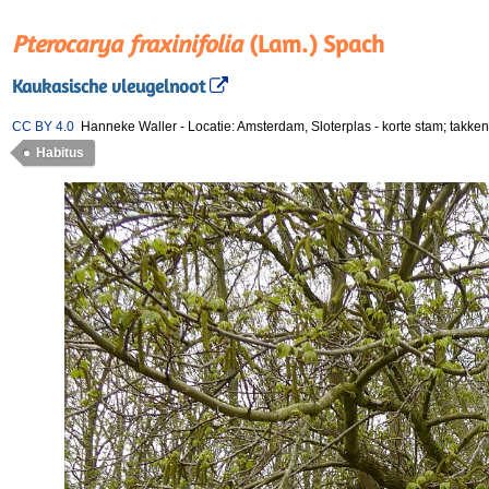
Pterocarya fraxinifolia
(Lam.) Spach
Kaukasische vleugelnoot
CC BY 4.0
Hanneke Waller
-
Locatie: Amsterdam, Sloterplas
-
korte stam; takken
Habitus