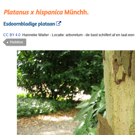
Platanus x hispanica
Münchh.
Esdoornbladige plataan
CC BY 4.0
Hanneke Waller
-
Locatie: arboretum
-
de bast schilfert af en laat een
Habitus