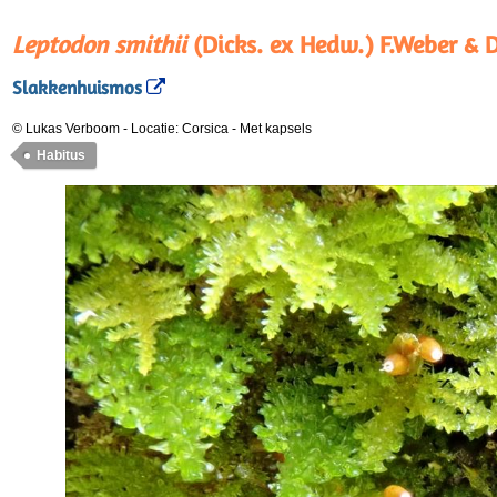
Leptodon smithii
(Dicks. ex Hedw.) F.Weber & 
Slakkenhuismos
© Lukas Verboom
-
Locatie: Corsica
-
Met kapsels
Habitus