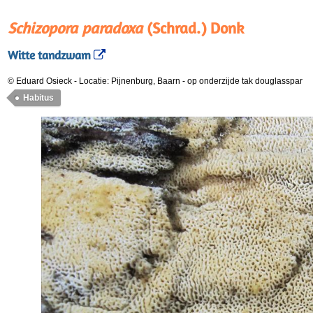
Schizopora paradoxa
(Schrad.) Donk
Witte tandzwam
© Eduard Osieck
-
Locatie: Pijnenburg, Baarn
-
op onderzijde tak douglasspar
Habitus