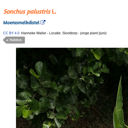
Sonchus palustris
L.
Moerasmelkdistel
CC BY 4.0
Hanneke Waller
-
Locatie: Slootdorp
-
jonge plant (juni)
Habitus