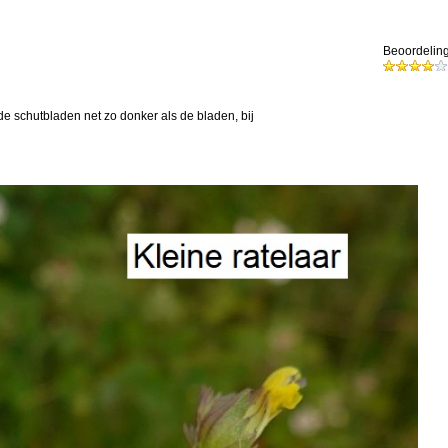
Beoordeling
n de schutbladen net zo donker als de bladen, bij