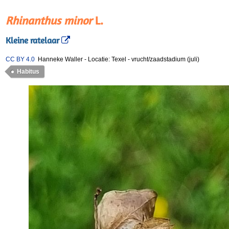
Rhinanthus minor
L.
Kleine ratelaar
CC BY 4.0
Hanneke Waller
-
Locatie: Texel
-
vrucht/zaadstadium (juli)
Habitus