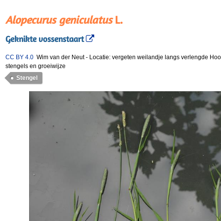
Alopecurus geniculatus
L.
Geknikte vossenstaart
CC BY 4.0
Wim van der Neut
-
Locatie: vergeten weilandje langs verlengde Ho
stengels en groeiwijze
Stengel