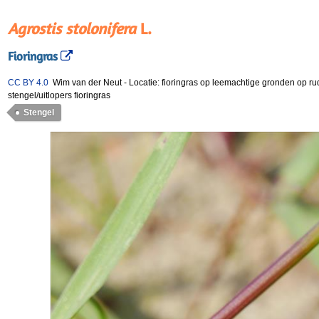
Agrostis stolonifera
L.
Fioringras
CC BY 4.0
Wim van der Neut
-
Locatie: fioringras op leemachtige gronden op r
stengel/uitlopers fioringras
Stengel