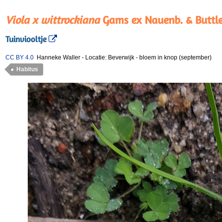
Viola x wittrockiana
Gams ex Nauenb. & Buttle
Tuinviooltje
CC BY 4.0
Hanneke Waller
-
Locatie: Beverwijk
-
bloem in knop (september)
Habitus