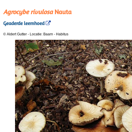
Agrocybe rivulosa
Nauta
Geaderde leemhoed
© Aldert Gutter
-
Locatie: Baarn
-
Habitus