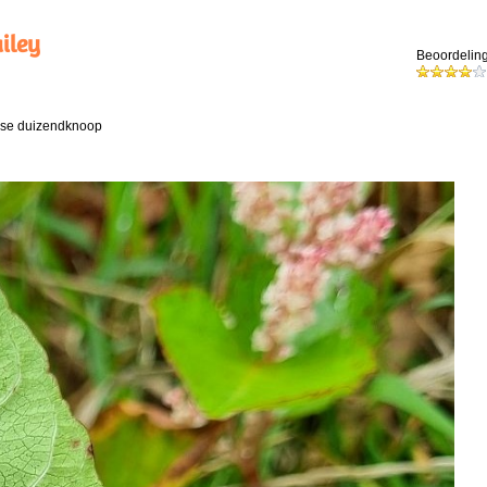
ailey
Beoordeling
anse duizendknoop