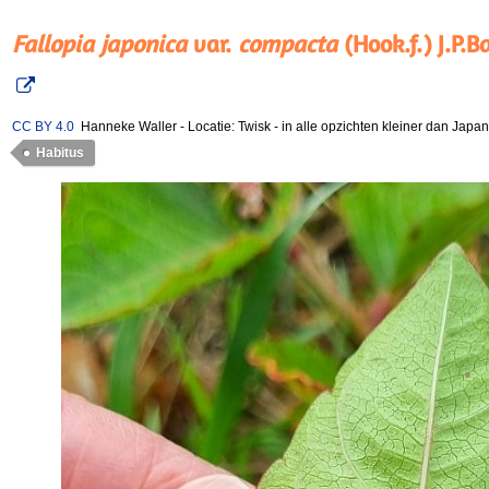
Fallopia japonica
var.
compacta
(Hook.f.) J.P.B
CC BY 4.0
Hanneke Waller
-
Locatie: Twisk
-
in alle opzichten kleiner dan Jap
Habitus