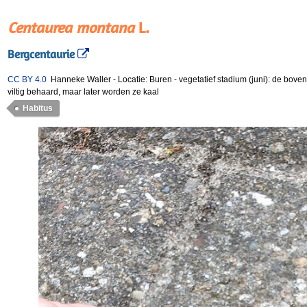
Centaurea montana
L.
Bergcentaurie
CC BY 4.0
Hanneke Waller
-
Locatie: Buren
-
vegetatief stadium (juni): de bove
viltig behaard, maar later worden ze kaal
Habitus