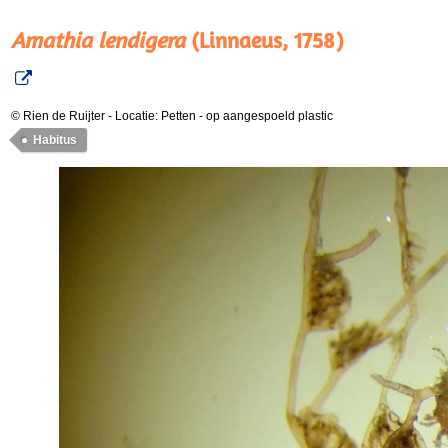
Amathia lendigera
(Linnaeus, 1758)
© Rien de Ruijter
-
Locatie: Petten
-
op aangespoeld plastic
Habitus