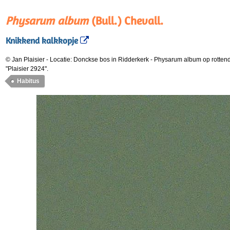
Physarum album
(Bull.) Chevall.
Knikkend kalkkopje
© Jan Plaisier
-
Locatie: Donckse bos in Ridderkerk
-
Physarum album op rottend
"Plaisier 2924".
Habitus