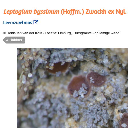
Leptogium byssinum
(Hoffm.) Zwackh ex Nyl.
Leemzwelmos
© Henk-Jan van der Kolk
-
Locatie: Limburg, Curfsgroeve
-
op lemige wand
Habitus