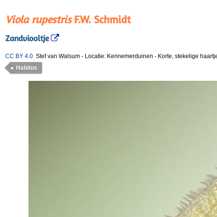
Viola rupestris
F.W. Schmidt
Zandviooltje
CC BY 4.0
Stef van Walsum
-
Locatie: Kennemerduinen
-
Korte, stekelige haart
Habitus