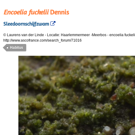
Encoelia fuckelii
Dennis
Sleedoornschijfzwam
© Laurens van der Linde
-
Locatie: Haarlemmermeer -Meerbos
-
encoelia fuckel
http://www.ascofrance.com/search_forum/71016
Habitus